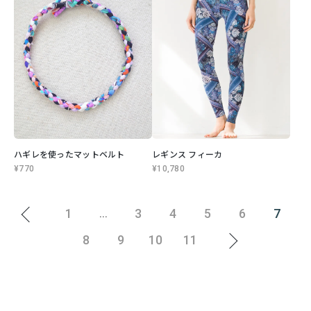
ハギレを使ったマットベルト
レギンス フィーカ
¥770
¥10,780
1
3
4
5
6
7
...
8
9
10
11