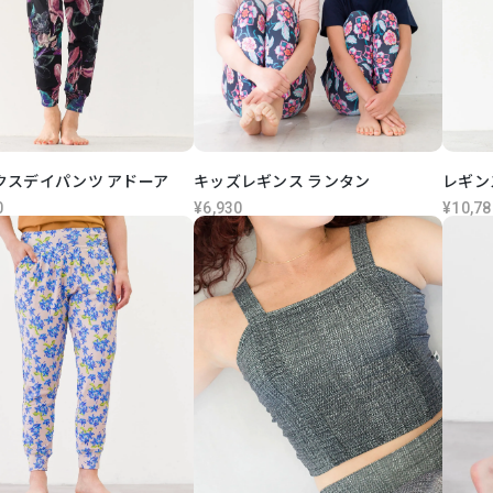
クスデイパンツ アドーア
キッズレギンス ランタン
レギン
0
¥6,930
¥10,78