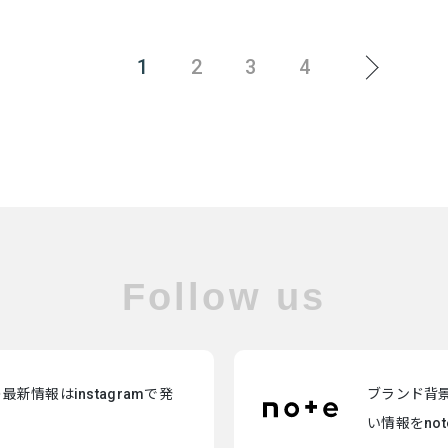
1
2
3
4
Follow us
新情報はinstagramで発
ブランド背
い情報をno