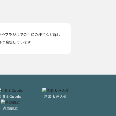
景やブラジルでの生産の様子など詳し
teで発信しています
Gift & Goods
新着 & 再入荷
完売間近