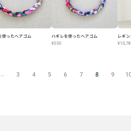
を使ったヘアゴム
ハギレを使ったヘアゴム
レギン
¥550
¥10,78
3
4
5
6
7
8
9
1
...