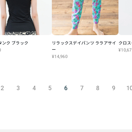
タンク ブラック
リラックスデイパンツ ララアサイ
クロス
ー
0
¥10,67
¥14,960
2
3
4
5
6
7
8
9
1