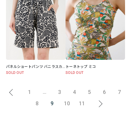
パネルショートパンツ バニラスカイ
トーネトップ ミコ
SOLD OUT
SOLD OUT
1
3
4
5
6
7
...
8
9
10
11