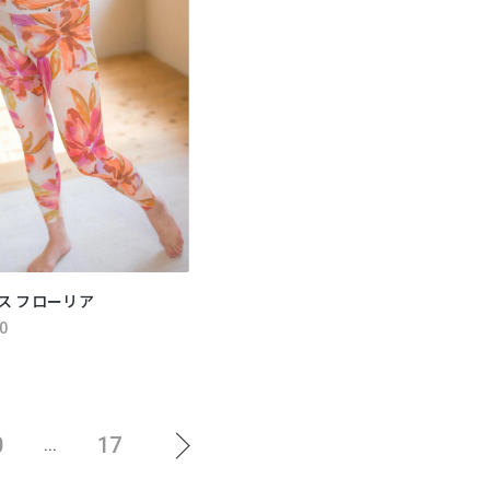
ス フローリア
0
0
17
...