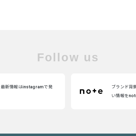
Follow us
新情報はinstagramで発
ブランド背
い情報をno