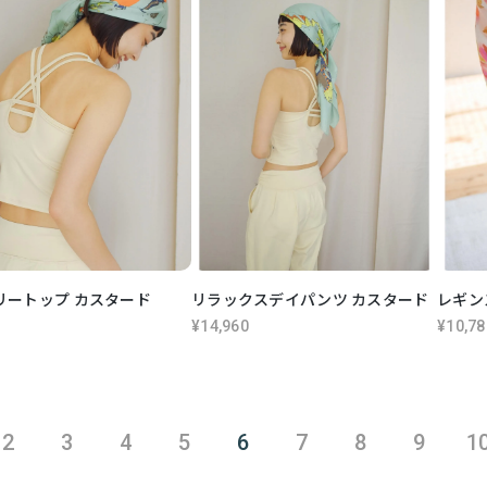
リートップ カスタード
リラックスデイパンツ カスタード
レギン
¥14,960
¥10,78
2
3
4
5
6
7
8
9
1