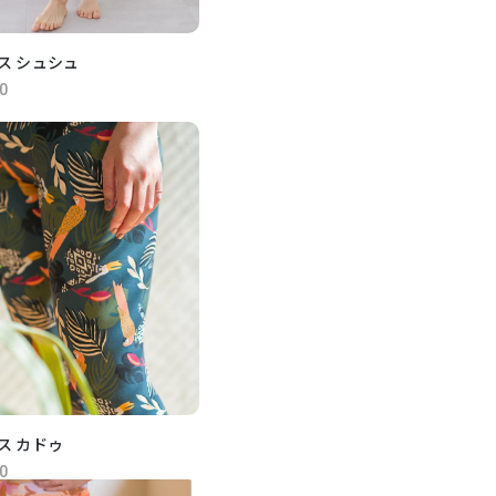
ス シュシュ
0
ス カドゥ
0