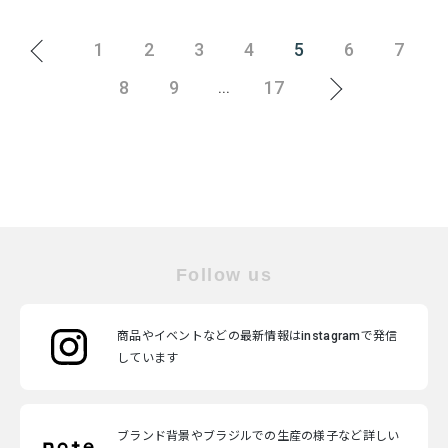
1
2
3
4
5
6
7
8
9
17
...
Follow us
商品やイベントなどの最新情報はinstagramで発信
しています
ブランド背景やブラジルでの生産の様子など詳しい