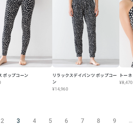
ス ポップコーン
リラックスデイパンツ ポップコー
トーネ
ン
0
¥8,470
¥14,960
2
3
4
5
6
7
8
9
...