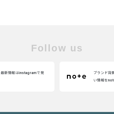
Follow us
新情報はinstagramで発
ブランド背
い情報をno