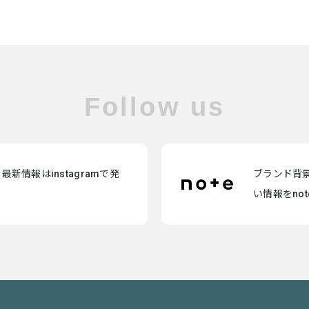
Follow us
新情報はinstagramで発
ブランド背
い情報をno