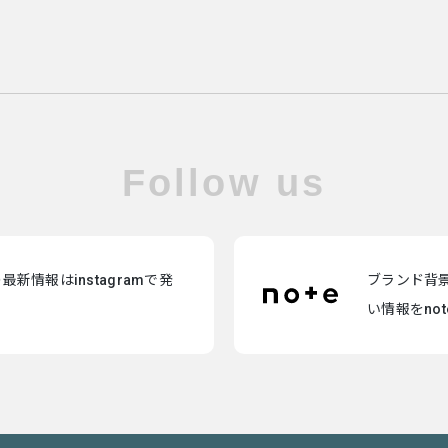
Follow us
新情報はinstagramで発
ブランド背
い情報をno