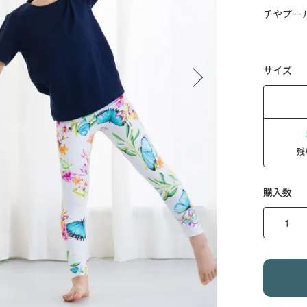
チやプー
サイズ
残
購入数