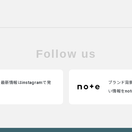
Follow us
新情報はinstagramで発
ブランド背
い情報をno