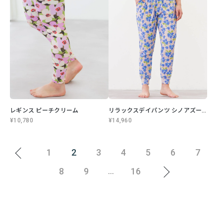
レギンス ピーチクリーム
リラックスデイパンツ シノアズール
¥10,780
¥14,960
1
2
3
4
5
6
7
8
9
16
...