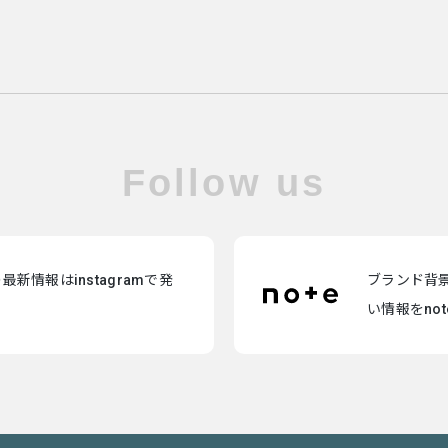
Follow us
新情報はinstagramで発
ブランド背
い情報をno