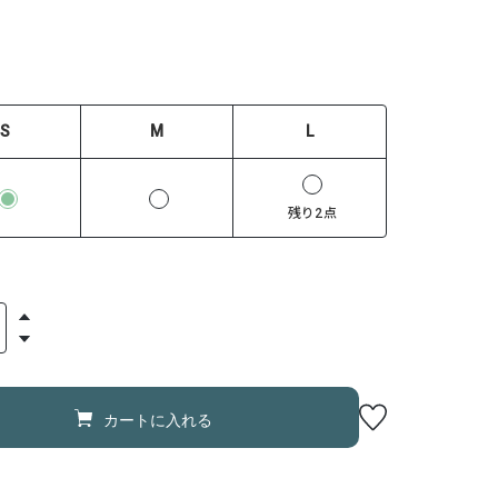
S
M
L
残り2点
カートに入れる