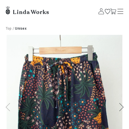
Top
/
Unisex