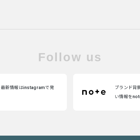
Follow us
新情報はinstagramで発
ブランド背
い情報をno