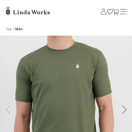
Top
/
Men