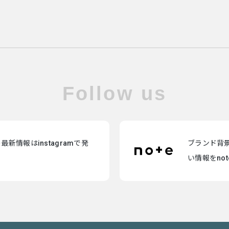
Follow us
新情報はinstagramで発
ブランド背
い情報をno