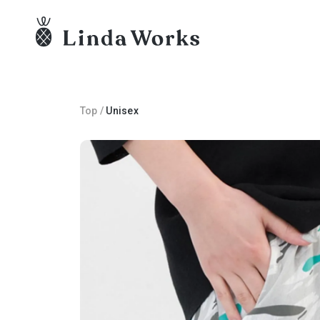
Top
/
Unisex