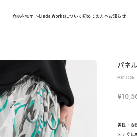
Linda Worksについて
初めての方へ
お知らせ
商品を探す
パネル
MS15026
¥10,5
男性・女
をすぐに