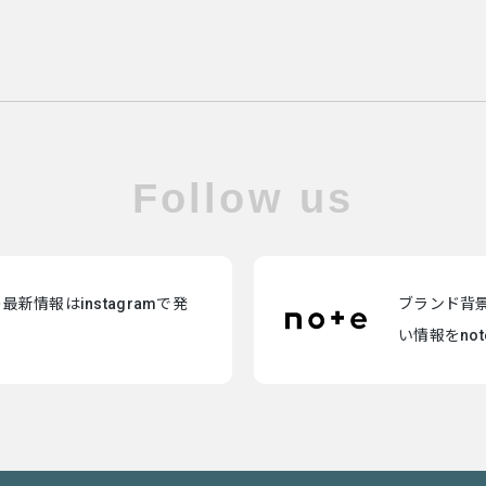
Follow us
新情報はinstagramで発
ブランド背
い情報をno