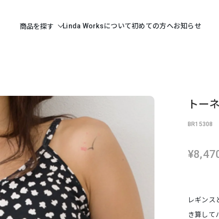
Linda Worksについて
初めての方へ
お知らせ
商品を探す
トーネ
BR15308
¥8,47
レギンス
き算して