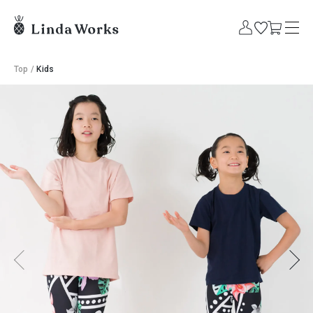
Top
/
Kids