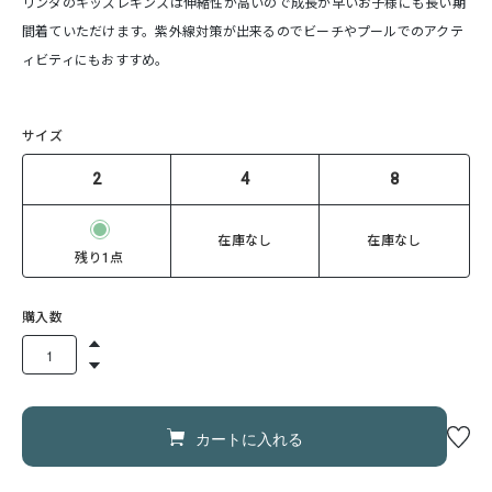
リンダのキッズレギンスは伸縮性が高いので成長が早いお子様にも長い期
間着ていただけます。紫外線対策が出来るのでビーチやプールでのアクテ
ィビティにもおすすめ。
サイズ
2
4
8
在庫なし
在庫なし
残り1点
購入数
カートに入れる