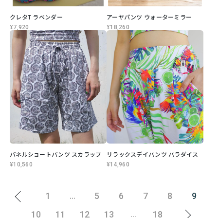
クレタT ラベンダー
アーヤパンツ ウォーターミラー
¥7,920
¥18,260
パネルショートパンツ スカラップ
リラックスデイパンツ パラダイス
¥10,560
¥14,960
1
5
6
7
8
9
...
10
11
12
13
18
...