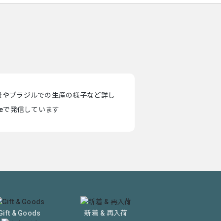
景やブラジルでの生産の様子など詳し
teで発信しています
Gift & Goods
新着 & 再入荷